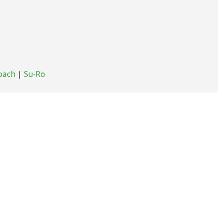
bach
|
Su-Ro