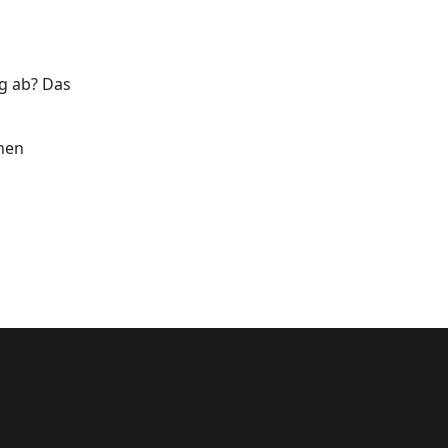
ig ab? Das
hen